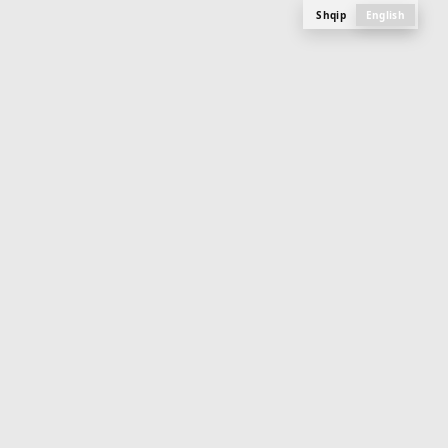
Shqip
English
M
E
N
U
gins