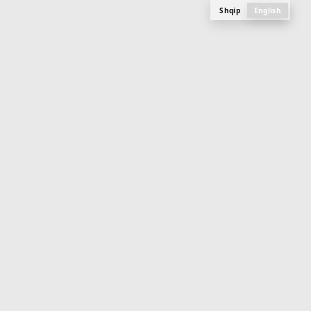
Shqip
English
M
E
N
U