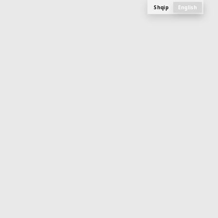
Shqip
English
M
E
N
U