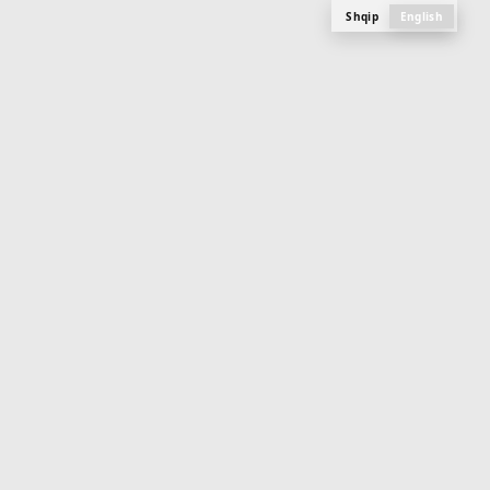
Shqip
English
M
E
N
U