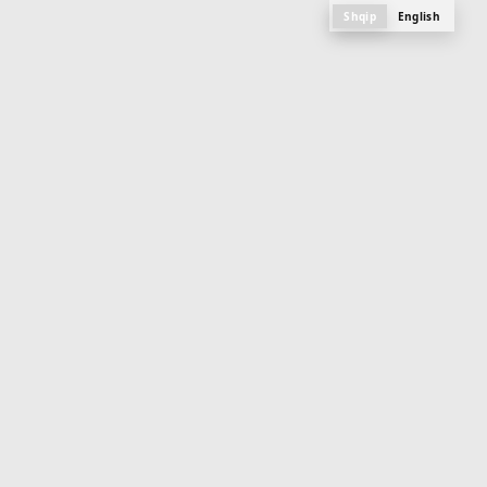
Shqip
English
M
e
n
u
PLANI, FOTOGRAFITË DHE SPECIFIKAT