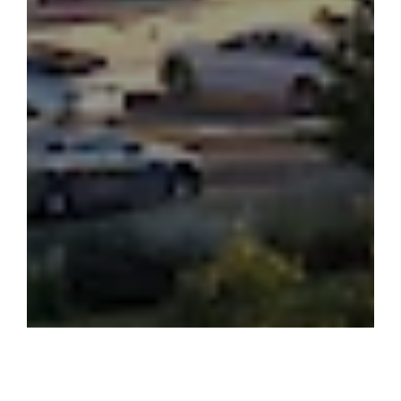
BANESA
89.7 m²
MATI 1
Lagjja
A
Llamella
14&15
Objekti