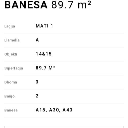
89.7 M²
Siperfaqja
3
Dhoma
2
Banjo
A15, A30, A40
Banesa
Zgjedhjet tuaja te
privatesise
Ne perdorim cookies te domosdoshme dhe, me
pelqimin tuaj, media te jashtme dhe permiresime
opsionale.
Me shume te
Politika e Privatesise
/
Politika e Cookies