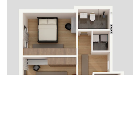
Menaxho Cookies
Refuzo jo-te domosdoshmet
Prano te gjitha
Bisedo