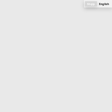
Shqip
English
M
e
n
u
BANESA
89.7 m
2
Objekti 14 (Aktuale)
Mati 1
PLANI, FOTOGRAFITË DHE SPECIFIKAT