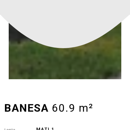
MATI 1
Lagjja
B
Llamella
14&15
Objekti
60.9 M²
Siperfaqja
2
Dhoma
1
Banjo
B1, B6, B11, B21, B26, B36, B41,
Banesa
B45