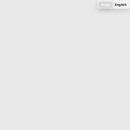
Shqip
English
BANESA
60.9 m
2
Objekti 14 (Aktuale)
Mati 1
PLANI, FOTOGRAFITË DHE SPECIFIKAT