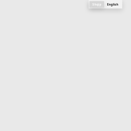
Shqip
English
M
e
n
u
PLANI, FOTOGRAFITË DHE SPECIFIKAT