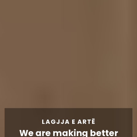
LAGJJA E ARTË
We are making better