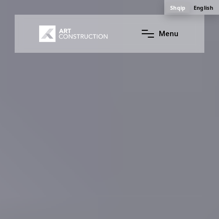
Shqip
English
M
e
n
u