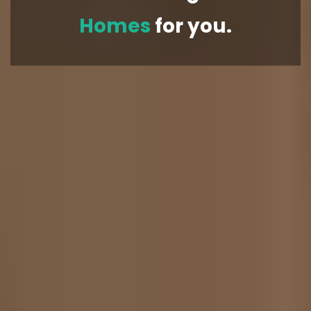
Homes
for you.