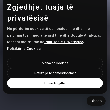
Zgjedhjet tuaja të
privatësisë
Ne përdorim cookies të domosdoshme dhe, me
pëlqimin tuaj, media të jashtme dhe Google Analytics.
Mësoni më shumë në
Politikën e Privatësisë
/
Politikën e Cookies
Menaxho Cookies
Refuzo jo të domosdoshmet
Prano të gjitha
Bisedo