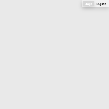
Shqip
English
BANESA
105.7 m
2
Objekti 4
Mati 1
PLANI, FOTOGRAFITË DHE SPECIFIKAT