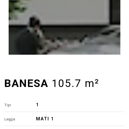
1
Tipi
MATI 1
Lagjja
B
Llamella
04
Objekti
105.7 M²
Siperfaqja
4
Dhoma
2
Banjo
B1, B3, B8, B13, B18, B23, B28
Banesa