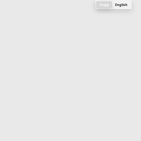
Shqip
English
M
e
n
u
PLANI, FOTOGRAFITË DHE SPECIFIKAT