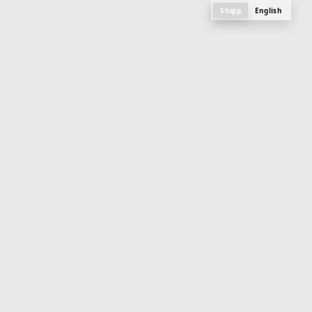
Shqip
English
M
e
n
u