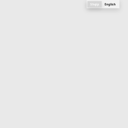
Shqip
English
M
e
n
u
PLANI, FOTOGRAFITË DHE SPECIFIKAT